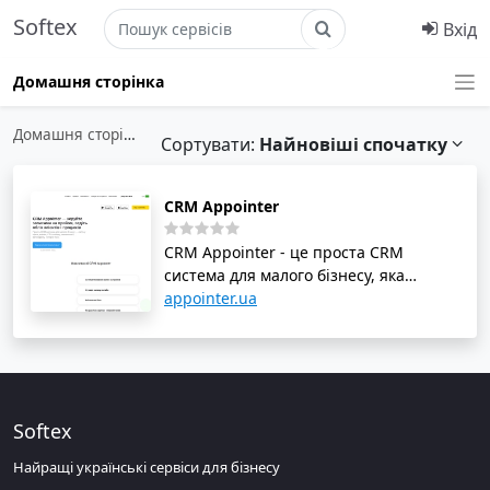
Softex
Вхід
Домашня сторінка
Домашня сторінка
›
Управління клієнтами
›
Онлайн CRM
Сортувати:
Найновіші спочатку
CRM Appointer
CRM Appointer - це проста CRM
система для малого бізнесу, яка
допомагає керувати записами на
appointer.ua
прийом, вести облік клієнтів і
продажів. Сервіс призначений для
салонів краси, клінік, СПА-салонів,
стоматологій, автосервісів, соляріїв та
інших сфер. З CRM Appointer можна
Softex
автоматизувати записи на прийом,
вести клієнтську базу, розраховувати
Найращі українські сервіси для бізнесу
зарплати співробітників та облік