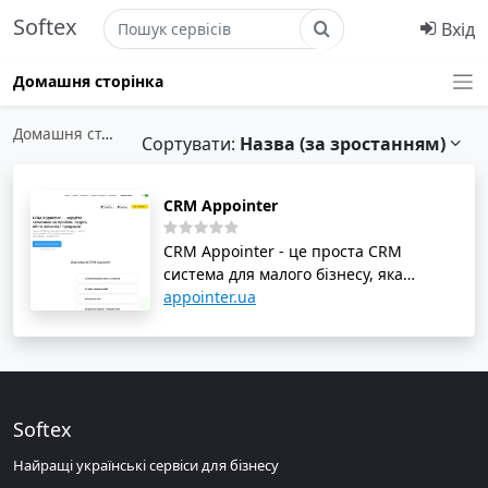
Softex
Вхід
Домашня сторінка
Домашня сторінка
›
Управління клієнтами
›
Онлайн CRM
Сортувати:
Назва (за зростанням)
CRM Appointer
CRM Appointer - це проста CRM
система для малого бізнесу, яка
допомагає керувати записами на
appointer.ua
прийом, вести облік клієнтів і
продажів. Сервіс призначений для
салонів краси, клінік, СПА-салонів,
стоматологій, автосервісів, соляріїв та
інших сфер. З CRM Appointer можна
Softex
автоматизувати записи на прийом,
вести клієнтську базу, розраховувати
Найращі українські сервіси для бізнесу
зарплати співробітників та облік