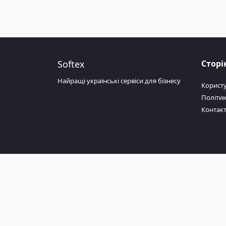
Softex
Сторі
Найращі українські сервіси для бізнесу
Корист
Політик
Контак