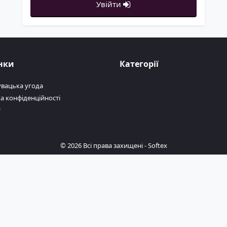
Увійти
нки
Категорії
увацька угода
а конфіденційності
т
© 2026 Всі права захищені -
Softex