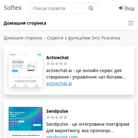
Softex
Вхід
Домашня сторінка
Домашня сторінка
›
Сервіси з функціями Sms Розсилка
Activechat
activechat.ai - це онлайн-сервіс для
створення і управління чат-ботами
без програмування. Незалежно від
activechat.ai
вашого рівня технічних знань, ви
можете створити потужного чат-бота
за кілька кроків. activechat.ai пропонує
просте та ефективне рішення для
Sendpulse
автоматизації клієнтського сервісу,
збільшення конверсії та підвищення
Sendpulse - це інтегрована платформа
залученості клієнтів. Ви можете
для маркетингу, яка пропонує
створити чат-бота для веб-сайту,
комплексний підхід до комунікацій з
sendpulse.com