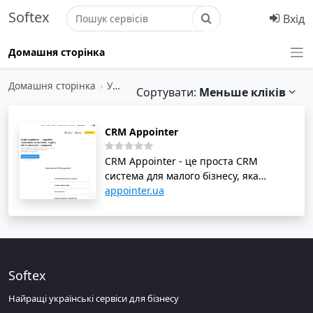
Softex
Вхід
Домашня сторінка
Домашня сторінка
›
Управління клієнтами
›
Планування зустр
Сортувати:
Меньше кліків
CRM Appointer
CRM Appointer - це проста CRM
система для малого бізнесу, яка
допомагає керувати записами на
appointer.ua
прийом, вести облік клієнтів і
продажів. Сервіс призначений для
салонів краси, клінік, СПА-салонів,
стоматологій, автосервісів, соляріїв та
інших сфер. З CRM Appointer можна
Softex
автоматизувати записи на прийом,
вести клієнтську базу, розраховувати
Найращі українські сервіси для бізнесу
зарплати співробітників та облік