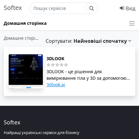
Softex
Вхід
Домашня сторінка
Домашня сторінка
›
Роздрібна торгівля та обслуговування спо
Сортувати:
Найновіші спочатку
3DLOOK
3DLOOK - це рішення для
вимірювання тіла у 3D за допомогою
штучного інтелекту. Їхні інноваційні
3dlook.ai
продукти включають Mobile Tailor для
точних вимірів тіла, YourFit для
візуалізації та примірки одягу у 3D, та
FitXpress для отримання даних про
здоров'я та фітнес. 3DLOOK допомагає
Softex
зменшити повернення товарів на 6%,
підвищити конверсію на 40% та
Найращі українські сервіси для бізнесу
збільшити середній чек на 25%.