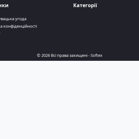
нки
Категорії
увацька угода
а конфіденційності
т
© 2026 Всі права захищені -
Softex