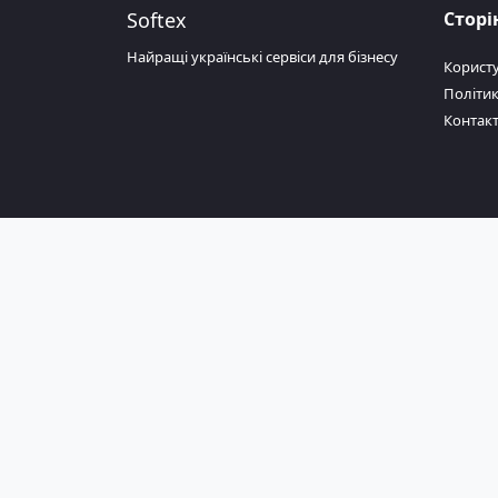
Softex
Сторі
Найращі українські сервіси для бізнесу
Корист
Політик
Контак