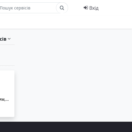
Вхід
сів
им,