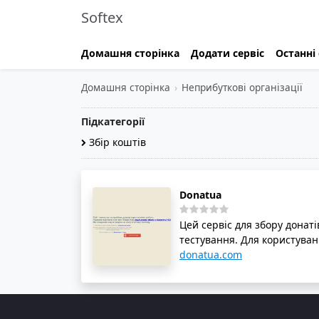
Softex
Домашня сторінка
Додати сервіс
Останні 
Домашня сторінка
›
Неприбуткові організації
Підкатегорії
Збір коштів
Donatua
Цей сервіс для збору донаті
тестування. Для користуванн
що сервіс перебуває в стані
donatua.com
здійснюється через Discord
доступна можливість увійти
тестування цього сервісу, 