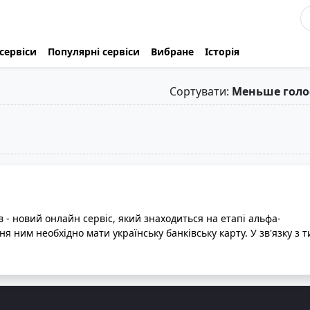
сервіси
Популярні сервіси
Вибране
Історія
Сортувати:
Меньше голо
в - новий онлайн сервіс, який знаходиться на етапі альфа-
я ним необхідно мати українську банківську карту. У зв'язку з т
 альфа, можливі баги та серйозні зміни. Підтримка користувачів
-канал або пошту. Для швидкого та зручного входу у систему,
 за допомогою облікового запису Google. Приєднуйтесь до
щоб допомогти вдосконалити його перед офіційним запуском.