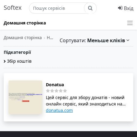
Softex
Вхід
Домашня сторінка
Домашня сторінка
›
Неприбуткові організації
Сортувати:
Меньше кліків
Підкатегорії
Збір коштів
Donatua
Цей сервіс для збору донатів - новий
онлайн сервіс, який знаходиться на
етапі альфа-тестування. Для
donatua.com
користування ним необхідно мати
українську банківську карту. У зв'язку з
тим, що сервіс перебуває в стані
альфа, можливі баги та серйозні