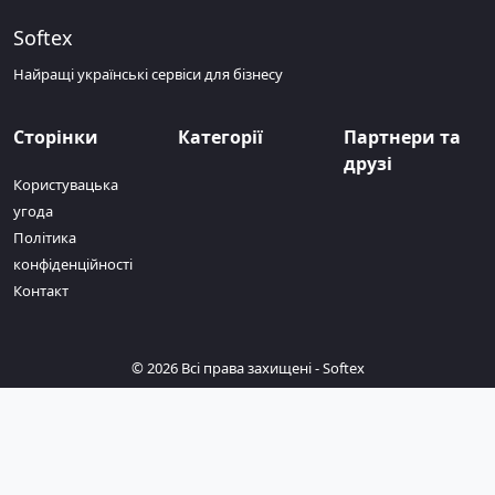
зміни. Підтримка користувачів
Softex
здійснюється через Discord-канал або
пошту. Для швидкого та зручного
Найращі українські сервіси для бізнесу
входу у систему, доступна можливість
увійти за допомогою облікового
запису Google. Приєднуйтесь до
Сторінки
Категорії
Партнери та
тестування цього сервісу, щоб
друзі
допомогти вдосконалити його перед
Користувацька
офіційним запуском.
угода
Політика
конфіденційності
Контакт
© 2026 Всі права захищені -
Softex