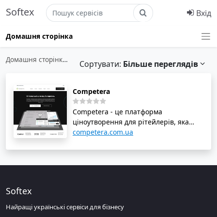
Softex
Вхід
Домашня сторінка
Домашня сторінка
›
Маркетинг
›
Конкурентна розвідка
Сортувати:
Більше переглядів
Competera
Competera - це платформа
ціноутворення для рітейлерів, яка
надає точні, якісні та своєчасні
competera.com.ua
ринкові дані. Їхні алгоритми
допомагають встановлювати
оптимальні ціни на товари,
збільшуючи валову маржу на 6%.
Сервіс пропонує автоматизацію
Softex
ціноутворення, структуроване та
гнучке ціноутворення, а також
Найращі українські сервіси для бізнесу
оптимізацію цін з урахуванням